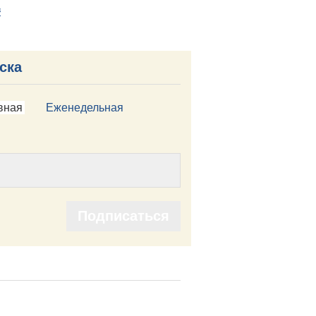
в
ска
вная
Еженедельная
Подписаться