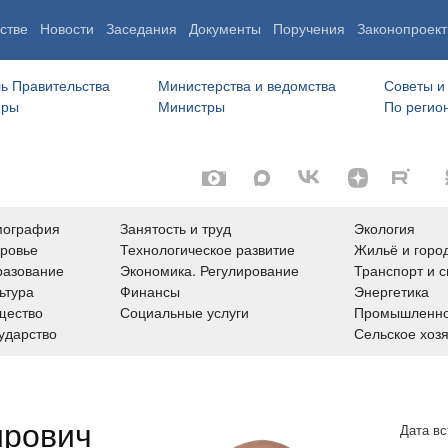
стве
Новости
Заседания
Документы
Поручения
Законопроект
ь Правительства
Министерства и ведомства
Советы и
еры
Министры
По регио
мография
Занятость и труд
Экология
ровье
Технологическое развитие
Жильё и горо
азование
Экономика. Регулирование
Транспорт и с
ьтура
Финансы
Энергетика
щество
Социальные услуги
Промышленно
ударство
Сельское хоз
ирович
Дата вс