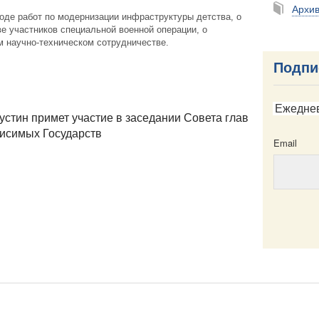
Архи
ходе работ по модернизации инфраструктуры детства, о
е участников специальной военной операции, о
 научно-техническом сотрудничестве.
Подпи
Ежедне
стин примет участие в заседании Совета глав
исимых Государств
Email
Email
ска
Написать в редакцию
Пресс-служба