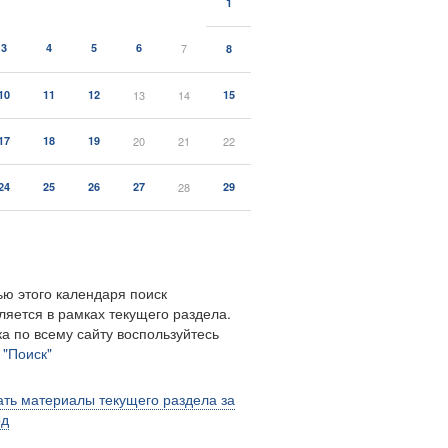
1
3
4
5
6
7
8
10
11
12
13
14
15
17
18
19
20
21
22
24
25
26
27
28
29
ю этого календаря поиск
ляется в рамках текущего раздела.
а по всему сайту воспользуйтесь
м
"Поиск"
ть материалы текущего раздела за
од