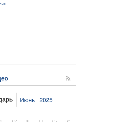
фия
део
Июнь
2025
дарь
ВТ
СР
ЧТ
ПТ
СБ
ВС