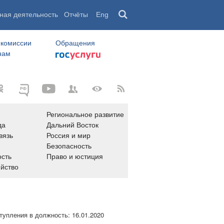
ная деятельность
Отчёты
Eng
 комиссии
Обращения
нам
Региональное развитие
да
Дальний Восток
вязь
Россия и мир
Безопасность
сть
Право и юстиция
яйство
тупления в должность:
16.01.2020