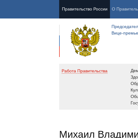
Правительство России
О Правитель
Председател
Вице-премь
Де
Работа Правительства
Здо
Обр
Кул
Об
Гос
Михаил Владим