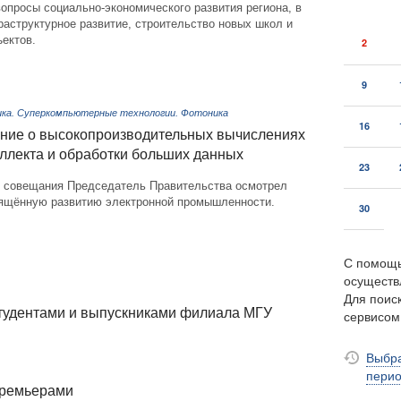
опросы социально-экономического развития региона, в
аструктурное развитие, строительство новых школ и
ектов.
2
9
ика. Суперкомпьютерные технологии. Фотоника
16
ние о высокопроизводительных вычислениях
еллекта и обработки больших данных
23
 совещания Председатель Правительства осмотрел
вящённую развитию электронной промышленности.
30
С помощь
осуществ
Для поиск
тудентами и выпускниками филиала МГУ
сервисо
Выбра
пери
премьерами