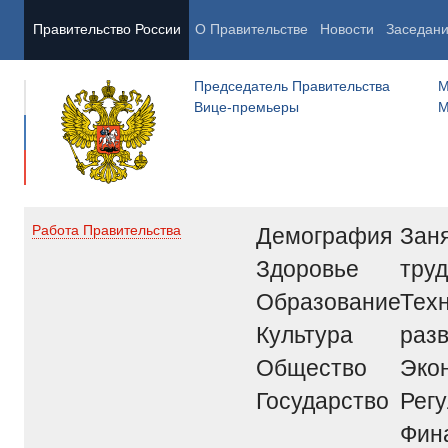
Правительство России
О Правительстве
Новости
Заседан
Председатель Правительства
М
Вице-премьеры
М
Демография
Заня
Работа Правительства
Здоровье
труд
Образование
Тех
Культура
раз
Общество
Эко
Государство
Рег
Фин