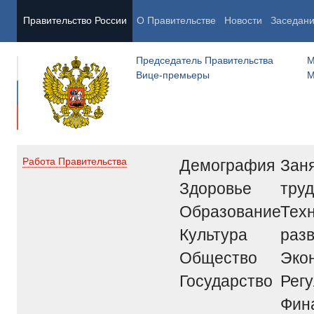
Правительство России
О Правительстве
Новости
Заседан
Председатель Правительства
М
Вице-премьеры
М
Демография
Заня
Работа Правительства
Здоровье
труд
Образование
Тех
Культура
раз
Общество
Эко
Государство
Рег
Фин