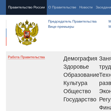
Правительство России
О Правительстве
Новости
Заседан
Председатель Правительства
М
Вице-премьеры
М
Демография
Заня
Работа Правительства
Здоровье
труд
Образование
Тех
Культура
раз
Общество
Эко
Государство
Рег
Фин