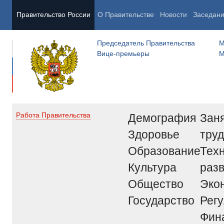
Правительство России
О Правительстве
Новости
Заседан
Председатель Правительства
М
Вице-премьеры
М
Демография
Заня
Работа Правительства
Здоровье
труд
Образование
Тех
Культура
раз
Общество
Эко
Государство
Рег
Фин