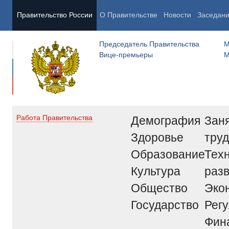
Правительство России
О Правительстве
Новости
Заседан
Председатель Правительства
М
Вице-премьеры
М
Демография
Заня
Работа Правительства
Здоровье
труд
Образование
Тех
Культура
раз
Общество
Эко
Государство
Рег
Фин