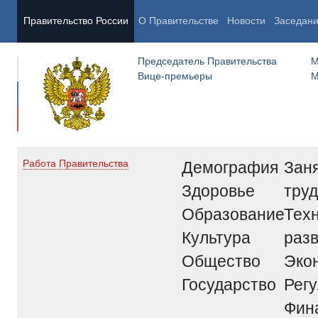
Правительство России
О Правительстве
Новости
Заседан
Председатель Правительства
М
Вице-премьеры
М
Демография
Заня
Работа Правительства
Здоровье
труд
Образование
Тех
Культура
раз
Общество
Эко
Государство
Рег
Фин