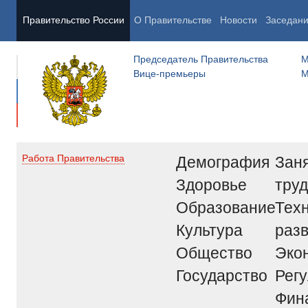
Правительство России
О Правительстве
Новости
Заседан
Председатель Правительства
М
Вице-премьеры
М
Демография
Заня
Работа Правительства
Здоровье
труд
Образование
Тех
Культура
раз
Общество
Эко
Государство
Рег
Фин