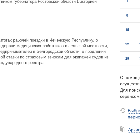
1
тником губернатора Ростовской области Викторией
8
15
 итогах рабочей поездки в Чеченскую Республику, о
22
ддержки медицинских работников в сельской местности,
редпринимателей в Белгородской области, о продлении
ой ставки по страховым взносам для экипажей судов из
29
еждународного реестра.
С помощь
осуществ
Для поиск
сервисо
Выбра
пери
Архи