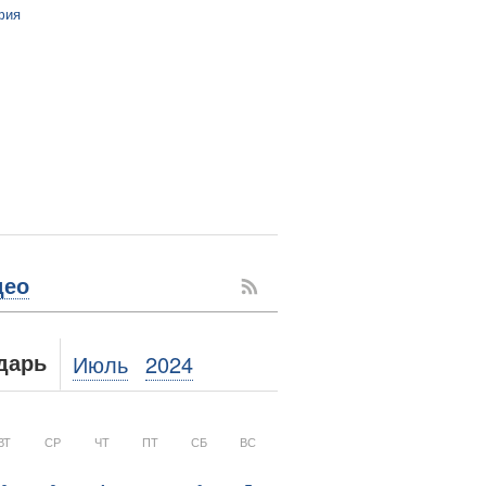
фия
део
Июль
2024
дарь
ВТ
СР
ЧТ
ПТ
СБ
ВС