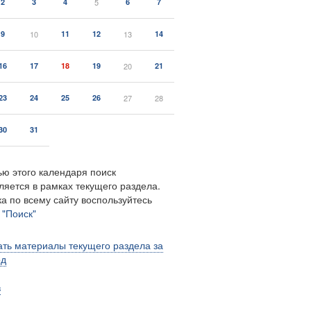
2
3
4
5
6
7
9
10
11
12
13
14
16
17
18
19
20
21
23
24
25
26
27
28
30
31
ю этого календаря поиск
ляется в рамках текущего раздела.
а по всему сайту воспользуйтесь
м
"Поиск"
ть материалы текущего раздела за
од
в