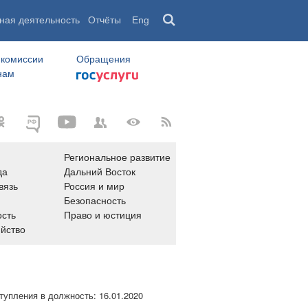
ная деятельность
Отчёты
Eng
 комиссии
Обращения
нам
Региональное развитие
да
Дальний Восток
вязь
Россия и мир
Безопасность
сть
Право и юстиция
яйство
тупления в должность:
16.01.2020