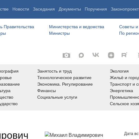
стве
Новости
Заседания
Документы
Поручения
Законопроект
ь Правительства
Министерства и ведомства
Советы и
еры
Министры
По регио
мография
Занятость и труд
Экология
ровье
Технологическое развитие
Жильё и горо
азование
Экономика. Регулирование
Транспорт и с
ьтура
Финансы
Энергетика
щество
Социальные услуги
Промышленно
ударство
Сельское хоз
ирович
Дата вс