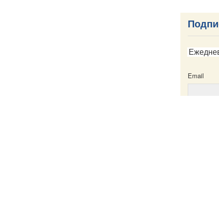
Подпи
Ежедне
Email
Email
ска
Написать в редакцию
Пресс-служба
Карта сайта
Именной указатель
Все материа
те
Creative Com