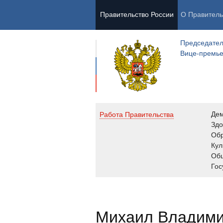
Правительство России
О Правитель
Председател
Вице-премь
Де
Работа Правительства
Здо
Обр
Кул
Об
Гос
Михаил Владим