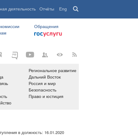
ная деятельность
Отчёты
Eng
 комиссии
Обращения
нам
Региональное развитие
да
Дальний Восток
вязь
Россия и мир
Безопасность
сть
Право и юстиция
яйство
тупления в должность:
16.01.2020