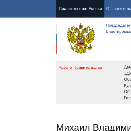
Правительство России
О Правитель
Председател
Вице-премь
Де
Работа Правительства
Здо
Обр
Кул
Об
Гос
Михаил Владим