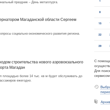
1
ональный праздник – День металлурга.
8
ернатором Магаданской области Сергеем
15
опросы социально-экономического развития региона.
22
29
С помощь
ходом строительства нового аэровокзального
осуществ
орта Магадан
Для поиск
сервисо
л площадью более 14 тыс. кв м будет обслуживать до
пассажиров ежегодно.
Выбра
пери
Архи