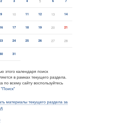
2
3
4
5
6
7
9
10
11
12
13
14
16
17
18
19
20
21
23
24
25
26
27
28
30
31
ю этого календаря поиск
ляется в рамках текущего раздела.
а по всему сайту воспользуйтесь
м
"Поиск"
ть материалы текущего раздела за
од
в