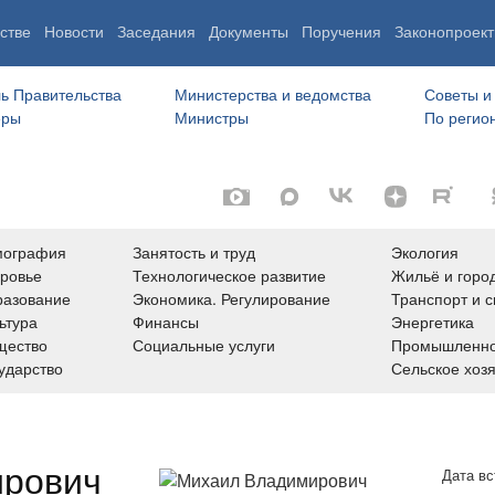
стве
Новости
Заседания
Документы
Поручения
Законопроект
ь Правительства
Министерства и ведомства
Советы и
еры
Министры
По регио
мография
Занятость и труд
Экология
ровье
Технологическое развитие
Жильё и горо
азование
Экономика. Регулирование
Транспорт и с
ьтура
Финансы
Энергетика
щество
Социальные услуги
Промышленно
ударство
Сельское хоз
ирович
Дата вс