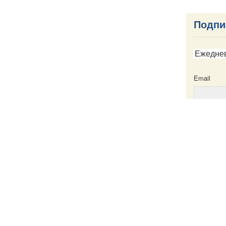
Подпи
Ежедне
Email
Email
ска
Написать в редакцию
Пресс-служба
Карта сайта
Именной указатель
Все материа
те
Creative Com