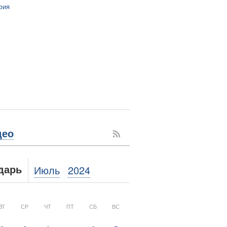
фия
део
Июль
2024
дарь
ВТ
СР
ЧТ
ПТ
СБ
ВС