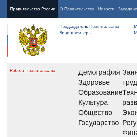
Правительство России
О Правительстве
Новости
Заседан
Председатель Правительства
М
Вице-премьеры
М
Демография
Заня
Работа Правительства
Здоровье
труд
Образование
Тех
Культура
раз
Общество
Эко
Государство
Рег
Фин