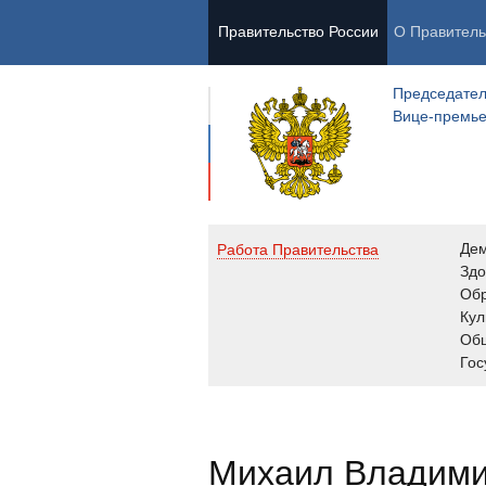
Правительство России
О Правитель
Председател
Вице-премь
Де
Работа Правительства
Здо
Обр
Кул
Об
Гос
Михаил Владим