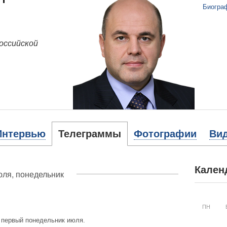
Биогра
оссийской
Интервью
Телеграммы
Фотографии
Ви
Кален
юля, понедельник
ПН
 первый понедельник июля.