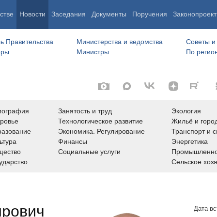
стве
Новости
Заседания
Документы
Поручения
Законопроект
ь Правительства
Министерства и ведомства
Советы и
еры
Министры
По регио
мография
Занятость и труд
Экология
ровье
Технологическое развитие
Жильё и горо
азование
Экономика. Регулирование
Транспорт и с
ьтура
Финансы
Энергетика
щество
Социальные услуги
Промышленно
ударство
Сельское хоз
ирович
Дата вс