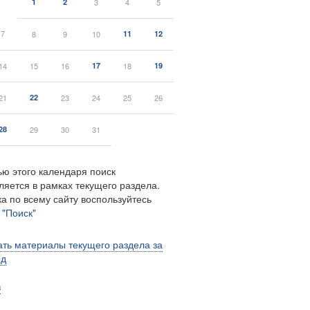
1
2
3
4
5
7
8
9
10
11
12
14
15
16
17
18
19
21
22
23
24
25
26
28
29
30
31
ю этого календаря поиск
ляется в рамках текущего раздела.
а по всему сайту воспользуйтесь
м
"Поиск"
ть материалы текущего раздела за
од
в