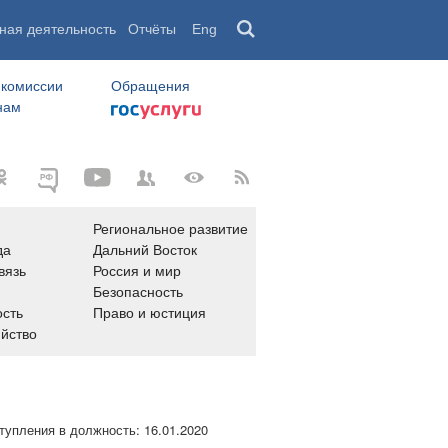
ная деятельность
Отчёты
Eng
 комиссии
Обращения
нам
Региональное развитие
да
Дальний Восток
вязь
Россия и мир
Безопасность
сть
Право и юстиция
яйство
тупления в должность:
16.01.2020