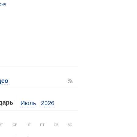
фия
део
Июль
2026
дарь
ВТ
СР
ЧТ
ПТ
СБ
ВС