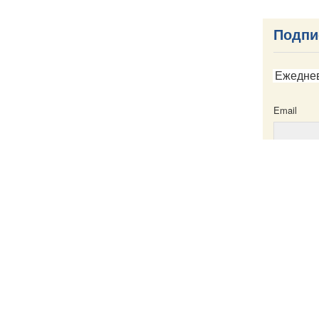
Подпи
Ежедне
Email
Email
ска
Написать в редакцию
Пресс-служба
Карта сайта
Именной указатель
Все материа
те
Creative Com