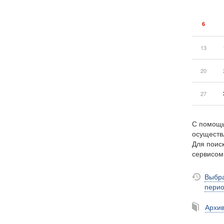
6
13
20
27
С помощь
осуществ
Для поиск
сервисо
Выбра
пери
Архи